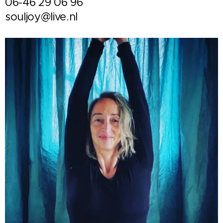
06-46 29 06 96
souljoy@live.nl