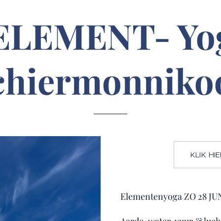
e ELEMENT- Yo
chiermonniko
KLIK H
Elementenyoga ZO 28 