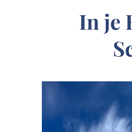
In j
S