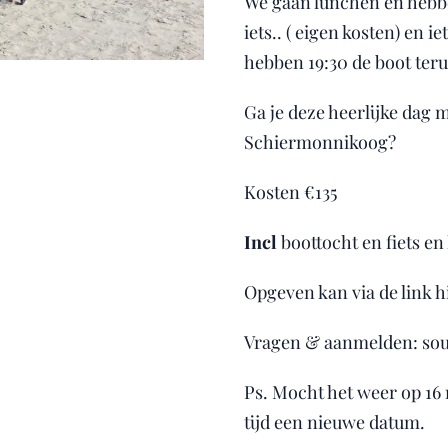
We gaan lunchen en hebbe
iets.. ( eigen kosten) en i
hebben 19:30 de boot ter
Ga je deze heerlijke dag 
Schiermonnikoog?
Kosten €135
Incl
boottocht en fiets e
Opgeven kan via de link h
Vragen & aanmelden: sou
Ps. Mocht het weer op 16 
tijd een nieuwe datum.