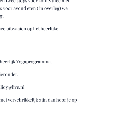
n twee stops voor koffie/thee met
ets voor avond eten ( in overleg) we
ug.
mee uitwaaien op het heerlijke
n heerlijk Yogaprogramma.
ieronder.
ljoy@live.nl
mei verschrikkelijk zijn dan hoor je op