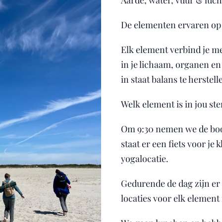
Aarde, water, vuur & luch
De elementen ervaren op h
Elk element verbind je m
in je lichaam, organen en
in staat balans te herstell
Welk element is in jou s
Om 9:30 nemen we de boo
staat er een fiets voor je
yogalocatie.
Gedurende de dag zijn er 
locaties voor elk element 