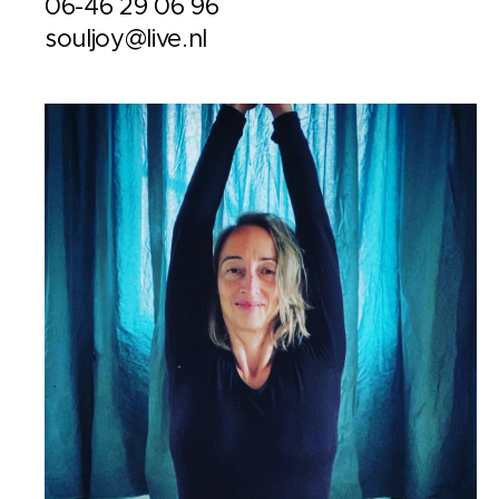
06-46 29 06 96
souljoy@live.nl